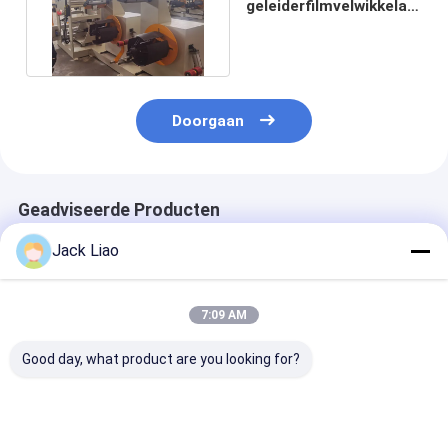
geleiderfilmvelwikkelaar
koperfolie
wikkelmachine
Doorgaan
Geadviseerde Producten
Jack Liao
7:09 AM
Good day, what product are you looking for?
Automatische
200 mm
PLC-gestuurd
foliewikkelmachine
automatische folie
koperfolie
voor transformator
wikkelmachine met
wikkelmachine