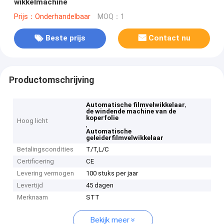
wikkelmachine
Prijs：Onderhandelbaar
MOQ：1
Beste prijs
Contact nu
Productomschrijving
,
Automatische filmvelwikkelaar
de windende machine van de
koperfolie
Hoog licht
,
Automatische
geleiderfilmvelwikkelaar
Betalingscondities
T/T,L/C
Certificering
CE
Levering vermogen
100 stuks per jaar
Levertijd
45 dagen
Merknaam
STT
Bekijk meer