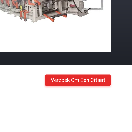
Verzoek Om Een Citaat