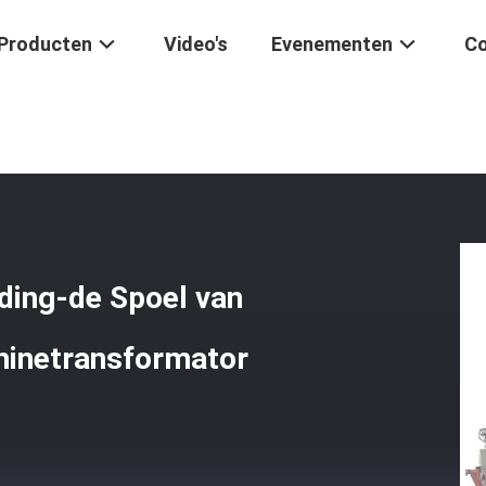
Producten
Video's
Evenementen
Co
olie
/
TIG Welding Low Voltage Winding-De Spoel Van De Het Koperfol
ding-de Spoel van
chinetransformator