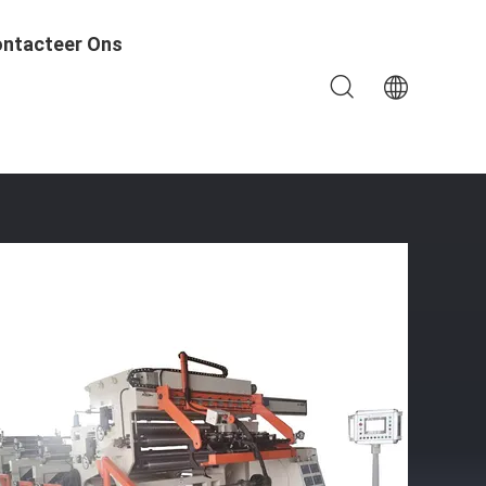
ntacteer Ons
ie Van De Machinetransformator