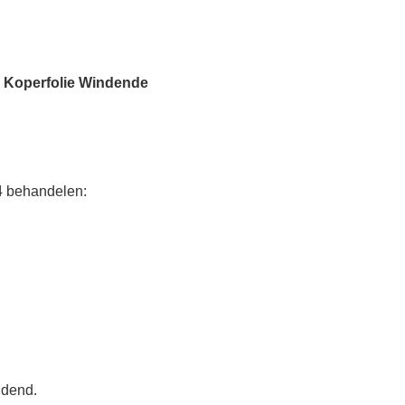
Koperfolie Windende
t
4 behandelen:
ndend.