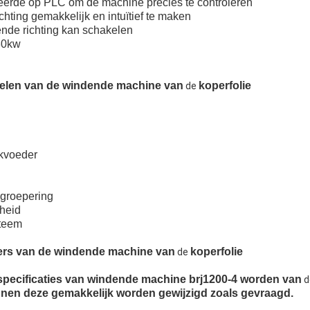
eerde op PLC om de machine precies te controleren
chting gemakkelijk en intuïtief te maken
ende richting kan schakelen
30kw
delen van de windende machine van
koperfolie
de
okvoeder
dgroepering
heid
steem
ers van de windende machine van
koperfolie
de
specificaties van windende machine brj1200-4 worden van
d
nen deze gemakkelijk worden gewijzigd zoals gevraagd.