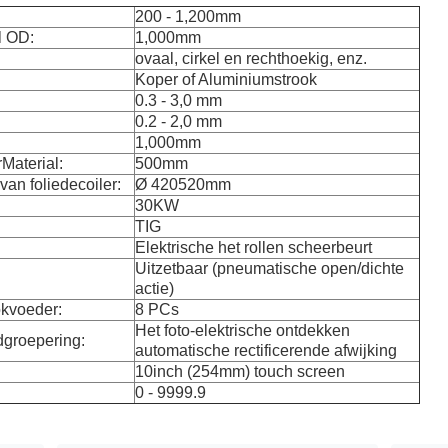
200 - 1,200mm
l OD:
1,000mm
ovaal, cirkel en rechthoekig, enz.
Koper of Aluminiumstrook
0.3 - 3,0 mm
0.2 - 2,0 mm
1,000mm
rMaterial:
500mm
an foliedecoiler:
Ø 420520mm
30KW
TIG
Elektrische het rollen scheerbeurt
Uitzetbaar (pneumatische open/dichte
actie)
okvoeder:
8 PCs
Het foto-elektrische ontdekken
dgroepering:
automatische rectificerende afwijking
10inch (254mm) touch screen
0 - 9999.9