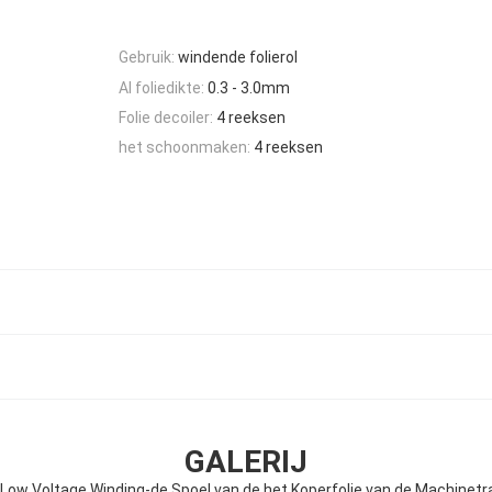
Gebruik:
windende folierol
Al foliedikte:
0.3 - 3.0mm
Folie decoiler:
4 reeksen
het schoonmaken:
4 reeksen
GALERIJ
 Low Voltage Winding-de Spoel van de het Koperfolie van de Machinet