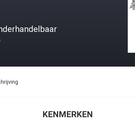
nderhandelbaar
s
rijving
KENMERKEN