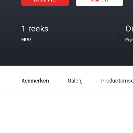
1 reeks
O
MOQ
Prij
Kenmerken
Galerij
Productomsch