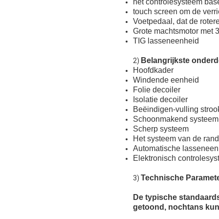
het controlesysteem bas
touch screen om de verri
Voetpedaal, dat de roter
Grote machtsmotor met 
TIG lasseneenheid
Belangrijkste onder
2)
Hoofdkader
Windende eenheid
Folie decoiler
Isolatie decoiler
Beëindigen-vulling stro
Schoonmakend systeem
Scherp systeem
Het systeem van de ran
Automatische lasseneen
Elektronisch controlesy
Technische Paramet
3)
De typische standaard
getoond, nochtans kun