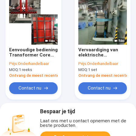
Eenvoudige bediening
Vervaardiging van
Transformer Core
elektrische
stapeltafel met
elektrische
Prijs:
Onderhandelbaar
Prijs:
Onderhandelbaar
kantelfunctie
apparatuur
MOQ:
1 reeks
MOQ:
1 set
Ontvang de meest recente Prijs
Ontvang de meest recente Prij
Contact nu
Contact nu
Bespaar je tijd
Laat ons met u contact opnemen met de
beste producten.