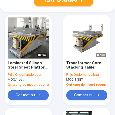
Geef uw vereiste
Laminated Silicon
Transformer Core
Steel Sheet Platform
Stacking Table
Transformer Core
Silicon Steel Core
Prijs:
Onderhandelbaar
Prijs:
Onderhandelbaar
Stacking Table
Stacking and Tilting
MOQ:
1 set
MOQ:
1 SET
Table
Ontvang de meest recente Prijs
Ontvang de meest recente Prij
Contact nu
Contact nu