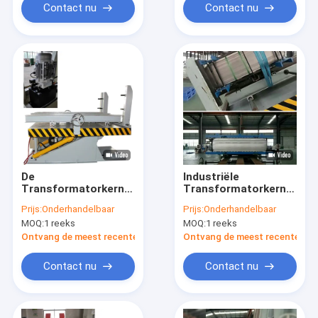
Contact nu
Contact nu
De
Industriële
Transformatorkern
Transformatorkern
die van het
die Lijst stapelen die
Prijs:
Onderhandelbaar
Prijs:
Onderhandelbaar
assemblageplatform
90 Graad overhellen
MOQ:
1 reeks
MOQ:
1 reeks
Gedreven Lijst
Hydraulisch stapelen
Ontvang de meest recente Prijs
Ontvang de meest recente Prij
Contact nu
Contact nu