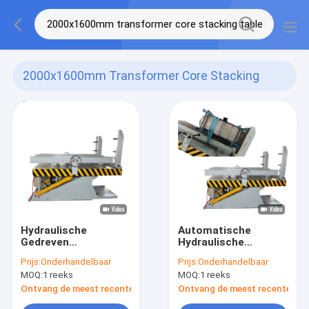
2000x1600mm Transformer Core Stacking
Table
(11)
Hydraulische
Automatische
Gedreven
Hydraulische
Transformatorkern
Transformatorkern
Prijs:
Onderhandelbaar
Prijs:
Onderhandelbaar
die Platform van de
die Lijst Overhellend
MOQ:
1 reeks
MOQ:
1 reeks
Lijst het
Platform stapelen
Overhellende
Ontvang de meest recente Prijs
Ontvang de meest recente Prij
Assemblage stapelen