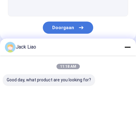
De Windende Machine van de koperfolie
Automatische Rol het Winden Machine
Doorgaan
De Snijmachine van de transformatorkern
Transformatorkern die Lijst stapelen
Jack Liao
Onze Categorieën
Golfvin die Machine vormen
11:18 AM
Kern die Machine scheuren
Good day, what product are you looking for?
Automatische Kernsnijmachine
De Snijmachine van het siliciumstaal
De Windende
Transformatorrol
De Windende
Motorrol het Winden Machine
Machine van de
het Winden Machine
Machine van d
transformatorfolie
koperfolie
Het Broodje van de metaalfolie