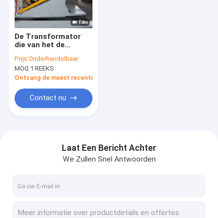
Over Ons
Fabriekstour
De Transformator
die van het de
Kwaliteitscontrole
Assemblageplatform
Prijs:
Onderhandelbaar
van de ijzerkern
MOQ:
1 REEKS
Gedreven Lijst
Neem contact met ons op
Hydraulisch stapelen
Ontvang de meest recente Prijs
Nieuws
Contact nu
Gevallen
Vraag een offerte
Laat Een Bericht Achter
We Zullen Snel Antwoorden
De Windende Machine van de transformatorfolie
Transformatorrol het Winden Machine