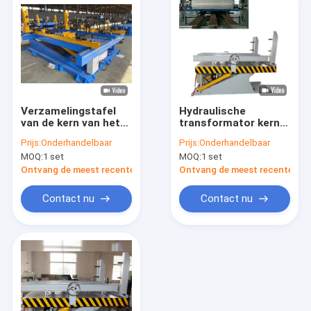
Verzamelingstafel
Hydraulische
van de kern van het
transformator kern
siliciumstaaltransformator,
stapelen en kantelen
Prijs:
Onderhandelbaar
Prijs:
Onderhandelbaar
stapelstafel van de
tafel 2000x1600mm
MOQ:
1 set
MOQ:
1 set
kern van het
siliciumstaal 3kw
Ontvang de meest recente Prijs
Ontvang de meest recente Prij
Contact nu
Contact nu
Thuis
Producten
Video's