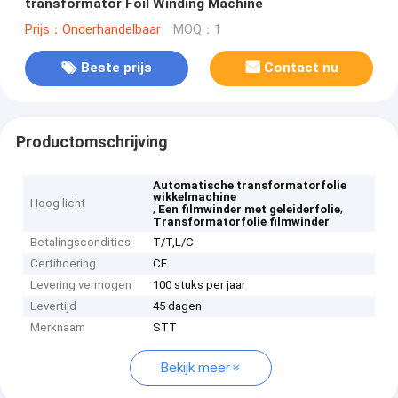
transformator Foil Winding Machine
Prijs：Onderhandelbaar
MOQ：1
Beste prijs
Contact nu
Productomschrijving
Automatische transformatorfolie
wikkelmachine
Hoog licht
,
,
Een filmwinder met geleiderfolie
Transformatorfolie filmwinder
Betalingscondities
T/T,L/C
Certificering
CE
Levering vermogen
100 stuks per jaar
Levertijd
45 dagen
Merknaam
STT
Bekijk meer