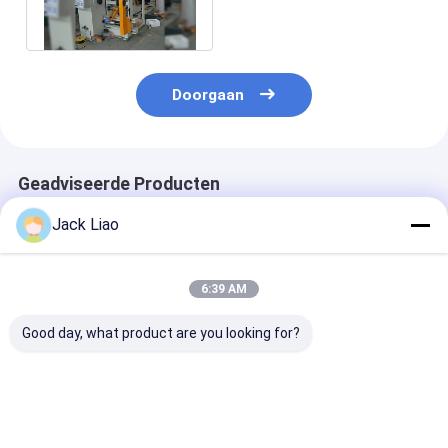
Winding Machine
Doorgaan
Geadviseerde Producten
Jack Liao
6:39 AM
Good day, what product are you looking for?
1400mm Folie
Transformer Foil
Transformator
Breedte Transformer
Winding Machine
wikkelmachine
Folie Winding
met 22kw Winding
consistente
Machine met 22kw
Power, TIG Welding
wikkelsnelheid
Winding Power en
Mode en twee
lassen en dubb
Beste prijs
Beste prijs
Beste pri