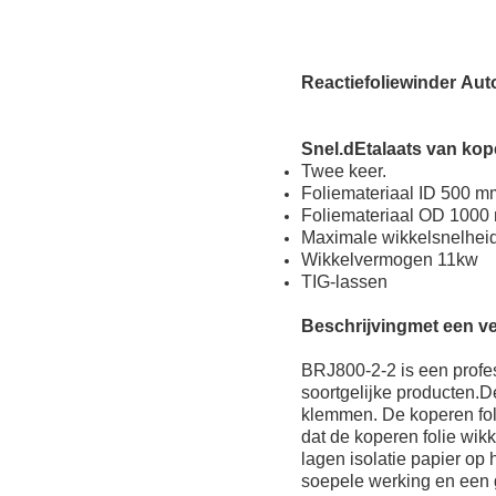
Reactiefoliewinder
Aut
Snel.
d
Etalaat
s van kop
Twee keer.
Foliemateriaal ID 500 m
Foliemateriaal OD 1000
Maximale wikkelsnelheid
Wikkelvermogen 11kw
TIG-lassen
Beschrijving
met een v
BRJ800-2-2 is een profes
soortgelijke producten.D
klemmen. De koperen foli
dat de koperen folie wik
lagen isolatie papier op
soepele werking en een 