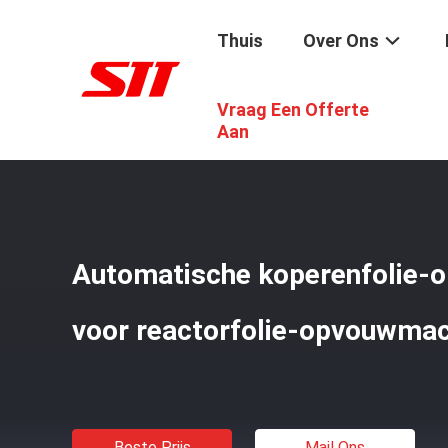
Thuis
Over Ons
Vraag Een Offerte
Thuis
/
Producten
/
De Windende Machine Van De Koperf
Aan
Automatische koperenfolie-
voor reactorfolie-opvouwma
Beste Prijs
Mail Ons