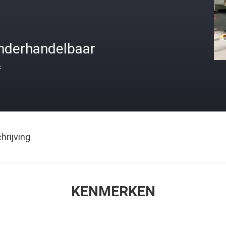
nderhandelbaar
s
rijving
KENMERKEN