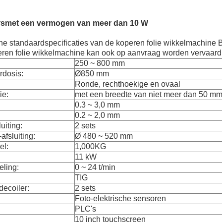
rs
met een vermogen van meer dan 10 W
he standaardspecificaties van de koperen folie wikkelmachine
en folie wikkelmachine kan ook op aanvraag worden vervaard
250 ~ 800 mm
rdosis:
Ø850 mm
Ronde, rechthoekige en ovaal
ie:
met een breedte van niet meer dan 50 m
0.3 ~ 3,0 mm
0.2 ~ 2,0 mm
uiting:
2 sets
afsluiting:
Ø 480 ~ 520 mm
el:
1,000KG
11 kW
eling:
0 ~ 24 t/min
TIG
decoiler:
2 sets
Foto-elektrische sensoren
PLC's
10 inch touchscreen