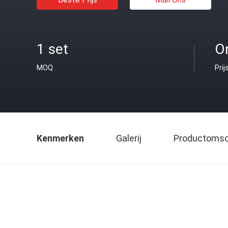
1 set
O
MOQ
Prij
Kenmerken
Galerij
Productomsch