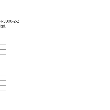
 BRJ800-2-2
igd.
m