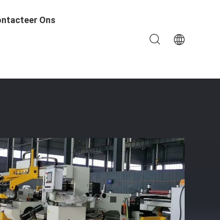
ntacteer Ons
e-Opvouwmachine