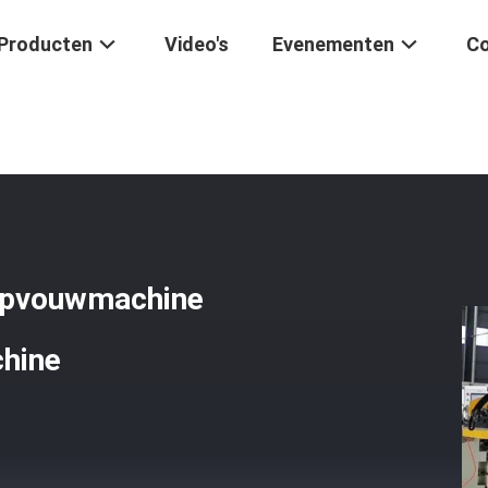
Producten
Video's
Evenementen
Co
olie
/
Automatische Koperenfolie-Opvouwmachine Voor Reactorfoli
opvouwmachine
chine