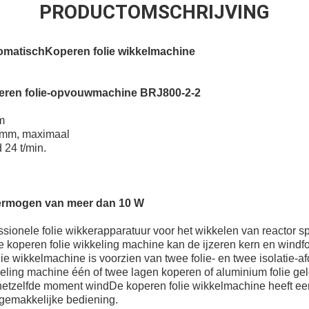
PRODUCTOMSCHRIJVING
omatisch
Koperen folie wikkelmachine
eren folie-opvouwmachine BRJ800-2-2
m
 mm, maximaal
 24 t/min.
ermogen van meer dan 10 W
sionele folie wikkerapparatuur voor het wikkelen van reactor 
e koperen folie wikkeling machine kan de ijzeren kern en windfol
e wikkelmachine is voorzien van twee folie- en twee isolatie-af
keling machine één of twee lagen koperen of aluminium folie gel
 hetzelfde moment windDe koperen folie wikkelmachine heeft ee
gemakkelijke bediening.