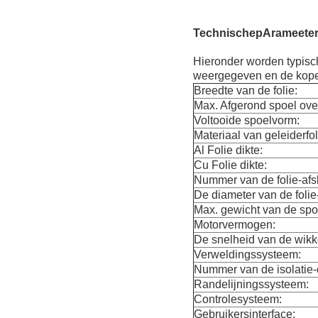
Technische
p
Arameete
Hieronder worden typisc
weergegeven en de koper
Breedte van de folie:
Max. Afgerond spoel ove
Voltooide spoelvorm:
Materiaal van geleiderfol
Al Folie dikte:
Cu Folie dikte:
Nummer van de folie-afsl
De diameter van de folie-
Max. gewicht van de spo
Motorvermogen:
De snelheid van de wikk
Verweldingssysteem:
Nummer van de isolatie-
Randelijningssysteem:
Controlesysteem:
Gebruikersinterface: