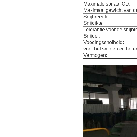
Maximale spiraal OD:
Maximaal gewicht van de
Snijbreedte:
Snijdikte:
Tolerantie voor de snijbr
Snijder:
Voedingssnelheid:
voor het snijden en bore
Vermogen: