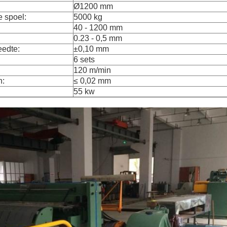
Ø1200 mm
 spoel:
5000 kg
40 - 1200 mm
0.23 - 0,5 mm
eedte:
±0,10 mm
6 sets
120 m/min
n:
≤ 0,02 mm
55 kw