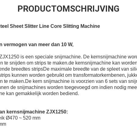
PRODUCTOMSCHRIJVING
eel Sheet Slitter Line Core Slitting Machine
n vermogen van meer dan 10 W,
ZJX1250 is een speciale snijmachine. De kernsnijmachine word
en te snijden om strips te maken.de kernsnijmachine kan worden
lende breedtes stripsDe maximale breedte van de spleet van si
strips kunnen worden gebruikt om transformatorkernbenen, juk
en te maken.De kern snijmachine is voorzien van 6 sets van sn
nen de snijmachines worden toegevoegd om indien nodig meer s
ine kan gemakkelijk worden bediend.
van kernsnijmachine ZJX1250
:
reik Ø470 ~ 520 mm
 mm