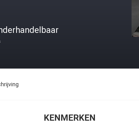
nderhandelbaar
s
rijving
KENMERKEN