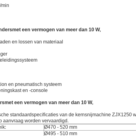
/min
nders
met een vermogen van meer dan 10 W,
t laden en lossen van materiaal
nger
geleidingssysteem
ation en pneumatisch systeem
eningskast en -console
rs
met een vermogen van meer dan 10 W,
sche standaardspecificaties van de kernsnijmachine ZJX1250
p aanvraag worden vervaardigd.
ik:
Ø470 - 520 mm
Ø495 - 510 mm