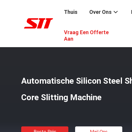
Thuis
Over Ons
Vraag Een Offerte
Thuis
/
Producten
/
Kern Die Machine Scheuren
/
Automat
Aan
Automatische Silicon Steel Sh
Core Slitting Machine
Beste Prijs
Mail Ons