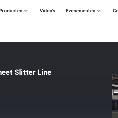
Producten
Video's
Evenementen
Co
ische Silicon Steel Sheet Slitter Line Core Slitting Machine
eet Slitter Line