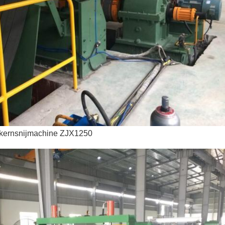
n kernsnijmachine ZJX1250