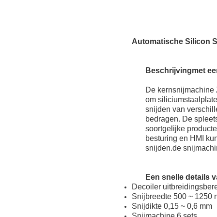
Automatische Silicon St
Beschrijving
met ee
De kernsnijmachine 
om siliciumstaalplat
snijden van verschil
bedragen. De spleet
soortgelijke product
besturing en HMI kun
snijden.de snijmach
Een snelle detail
s 
Decoiler uitbreidingsbe
Snijbreedte 500 ~ 1250
Snijdikte 0,15 ~ 0,6 mm
Snijmachine 6 sets