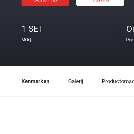
1 SET
O
MOQ
Prij
Kenmerken
Galerij
Productomsch