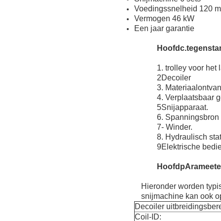
Voedingssnelheid 120 m
Vermogen 46 kW
Een jaar garantie
Hoofd
c.
tegensta
1. trolley voor he
2Decoiler
3. Materiaalontva
4. Verplaatsbaar 
5Snijapparaat.
6. Spanningsbron
7- Winder.
8. Hydraulisch st
9Elektrische bedi
Hoofd
p
Arameete
Hieronder worden typi
snijmachine kan ook o
Decoiler uitbreidingsbere
Coil-ID: