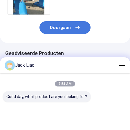
Machine
Doorgaan
Geadviseerde Producten
Jack Liao
7:54 AM
Good day, what product are you looking for?
PLC-gecontroleerde
7,5 kW motor 3-kops
Noodstop CNC 
transformator spoel
transformatorspoelwikkelmachine
wikkeling mac
wikkeling machine
met PLC-besturing
met 5x12mm 
met 0,75 kW
voor hoog rendement
Flat Wire en 
servomotor en 400
Max Winding B
Beste prijs
Beste prijs
Beste pri