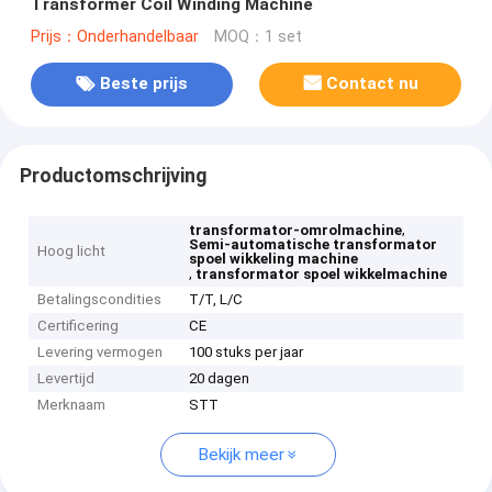
Transformer Coil Winding Machine
Prijs：Onderhandelbaar
MOQ：1 set
Beste prijs
Contact nu
Productomschrijving
,
transformator-omrolmachine
Semi-automatische transformator
Hoog licht
spoel wikkeling machine
,
transformator spoel wikkelmachine
Betalingscondities
T/T, L/C
Certificering
CE
Levering vermogen
100 stuks per jaar
Levertijd
20 dagen
Merknaam
STT
Bekijk meer