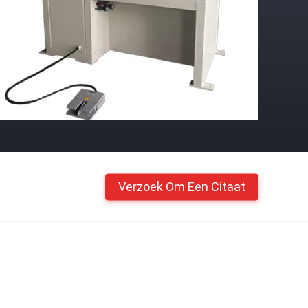
Verzoek Om Een Citaat