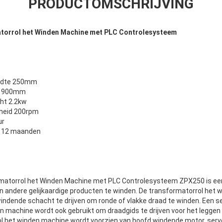
PRODUCTOMSCHRIJVING
torrol het Winden Machine met PLC Controlesysteem
eedte 250mm
e 900mm
ht 2.2kw
lheid 200rpm
ur
e 12 maanden
atorrol het Winden Machine met PLC Controlesysteem ZPX250 is ee
 en andere gelijkaardige producten te winden. De transformatorrol het
ndende schacht te drijven om ronde of vlakke draad te winden. Een 
n machine wordt ook gebruikt om draadgids te drijven voor het legge
l het winden machine wordt voorzien van hoofd windende motor, servo