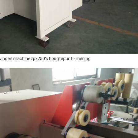
t winden machinezpx250's hoogtepunt - mening