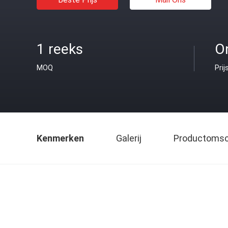
1 reeks
O
MOQ
Prij
Kenmerken
Galerij
Productomsch