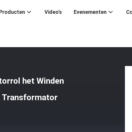
Producten
Video's
Evenementen
Co
ne
/
De Automatische Transformatorrol Het Winden Rol Van De Mach
orrol het Winden
e Transformator