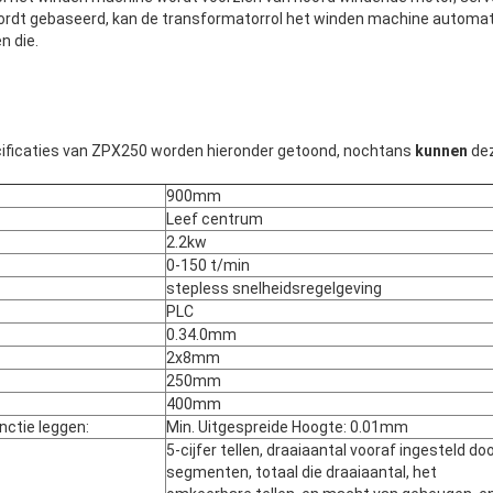
rdt gebaseerd, kan de transformatorrol het winden machine automat
n die.
ificaties van ZPX250 worden hieronder getoond, nochtans
kunnen
de
900mm
Leef centrum
2.2kw
0-150 t/min
stepless snelheidsregelgeving
PLC
0.34.0mm
2x8mm
250mm
400mm
nctie leggen:
Min. Uitgespreide Hoogte: 0.01mm
5-cijfer tellen, draaiaantal vooraf ingesteld do
segmenten, totaal die draaiaantal, het