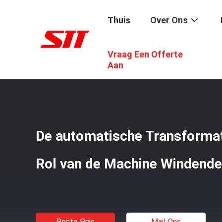
Thuis
Over Ons
Vraag Een Offerte
Thuis
/
Producten
/
Transformatorrol Het Winden Machi
Aan
De automatische Transformat
Rol van de Machine Windend
Beste Prijs
Mail Ons