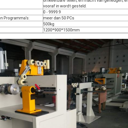
omkeerbare tellen, en macht van geheugen, e
vooraf in wordt gesteld.
0 - 9999.9
en Programma's:
meer dan 50 PCs
500kg
1200*900*1500mm