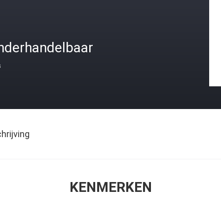
nderhandelbaar
s
rijving
KENMERKEN