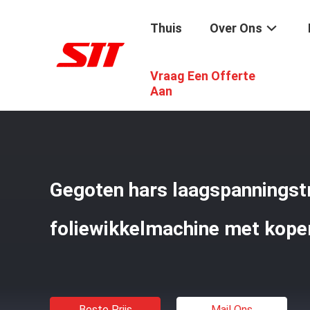
Thuis
Over Ons
Vraag Een Offerte
Thuis
/
Producten
/
De Windende Machine Van De Transf
Aan
Gegoten hars laagspanningst
foliewikkelmachine met koper
Beste Prijs
Mail Ons