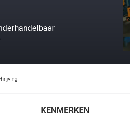
nderhandelbaar
s
rijving
KENMERKEN