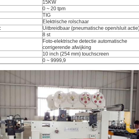
15KW
0 ~ 20 tpm
TIG
Elektrische rolschaar
:
Uitbreidbaar (pneumatische open/sluit actie
8 st
Foto-elektrische detectie automatische
corrigerende afwijking
10 inch (254 mm) touchscreen
0 ~ 9999,9