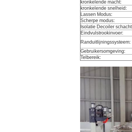
kronkelende macht:
kronkelende snelheid:
Lassen Modus:
Scherpe modus:
Isolatie Decoiler schacht
Eindvulstrookinvoer:
Randuitlijningssysteem:
Gebruikersomgeving:
Telbereik: