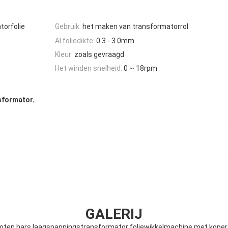
torfolie
Gebruik:
het maken van transformatorrol
Al foliedikte:
0.3 - 3.0mm
Kleur:
zoals gevraagd
Het winden snelheid:
0 ~ 18rpm
,
sformator
GALERIJ
oten hars laagspanningstransformator foliewikkelmachine met koperf