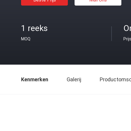
1 reeks
O
MOQ
Prij
Kenmerken
Galerij
Productomsch