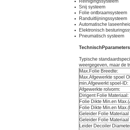
Reinigingssysteem
Snij systeem
Folie ontbraamsysteem
Randuitlijningssysteem
Automatische laseenhei
Elektronisch besturings
Pneumatisch systeem
Technisch
P
parameters
Typische standaardspeci
weergegeven, maar de tr
Max.Folie Breedte:
Max.Afgewerkte spoel O
min.Afgewerkt spoel-ID:
Afgewerkte rolvorm:
Dirigent Folie Materiaal:
Folie Dikte Min.en Max.
Folie Dikte Min.en Max.(
Geleider Folie Materiaal
Geleider Folie Materiaal 
Leider Decoiler Diameter