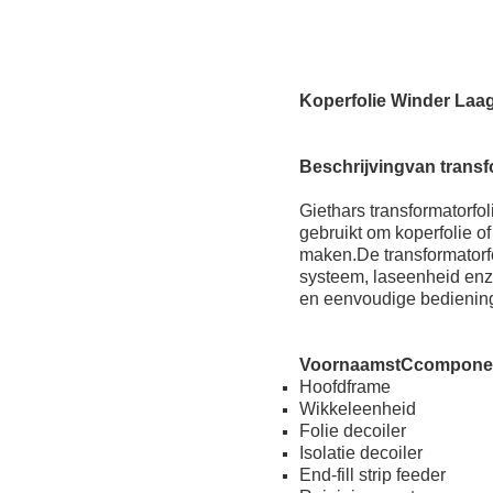
Koperfolie Winder Laa
Beschrijving
van trans
Giethars transformatorfo
gebruikt om koperfolie o
maken.De transformatorfol
systeem, laseenheid enz
en eenvoudige bedienin
Voornaamst
C
compone
Hoofdframe
Wikkeleenheid
Folie decoiler
Isolatie decoiler
End-fill strip feeder