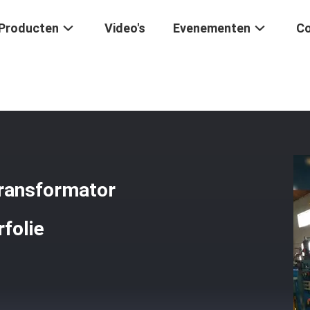
Producten
Video's
Evenementen
Co
ormatorfolie
/
Gegoten Hars Laagspanningstransformator Foliewikke
ransformator
folie