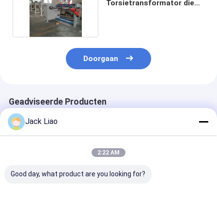
Torsietransformator die
Materiaal Efficiënt maken
Hoge
Doorgaan
Geadviseerde Producten
Jack Liao
2:22 AM
Good day, what product are you looking for?
PLC-gecontroleerde
7,5 kW motor 3-kops
Noodstop CNC 
transformator spoel
transformatorspoelwikkelmachine
wikkeling mac
wikkeling machine
met PLC-besturing
met 5x12mm 