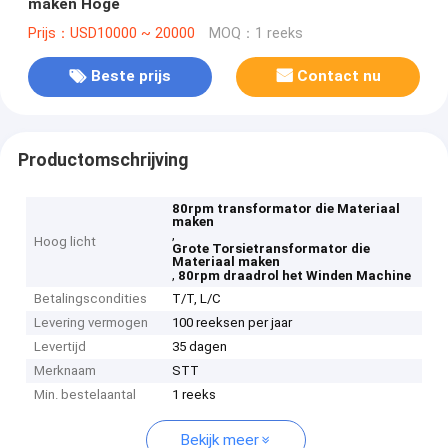
maken Hoge
Prijs：USD10000 ~ 20000
MOQ：1 reeks
Beste prijs
Contact nu
Productomschrijving
80rpm transformator die Materiaal
maken
,
Hoog licht
Grote Torsietransformator die
Materiaal maken
,
80rpm draadrol het Winden Machine
Betalingscondities
T/T, L/C
Levering vermogen
100 reeksen per jaar
Levertijd
35 dagen
Merknaam
STT
Min. bestelaantal
1 reeks
Bekijk meer