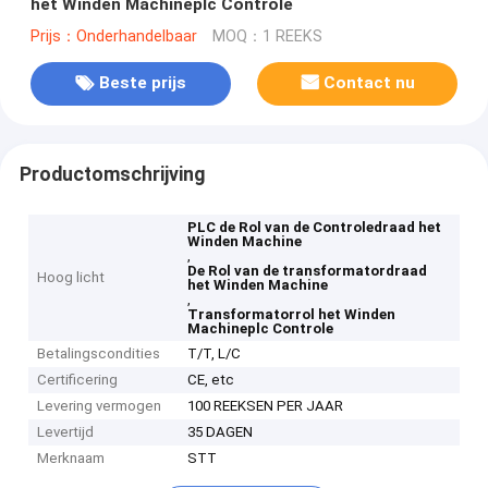
het Winden Machineplc Controle
Prijs：Onderhandelbaar
MOQ：1 REEKS
Beste prijs
Contact nu
Productomschrijving
PLC de Rol van de Controledraad het
Winden Machine
,
De Rol van de transformatordraad
Hoog licht
het Winden Machine
,
Transformatorrol het Winden
Machineplc Controle
Betalingscondities
T/T, L/C
Certificering
CE, etc
Levering vermogen
100 REEKSEN PER JAAR
Levertijd
35 DAGEN
Merknaam
STT