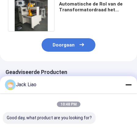
Automatische de Rol van de
Transformatordraad het
Winden Machineplc Controle
Doorgaan
Geadviseerde Producten
Jack Liao
10:48 PM
Good day, what product are you looking for?
PLC-gecontroleerde
7,5 kW motor 3-kops
Noodstop CNC 
transformator spoel
transformatorspoelwikkelmachine
wikkeling mac