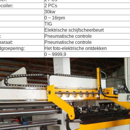
coiler:
2 PCs
30kw
0 ~ 16rpm
TIG
Elektrische schijfscheerbeurt
:
Pneumatische controle
araat:
Pneumatische controle
dgroepering:
Het foto-elektrische ontdekken
0 ~ 9999,9