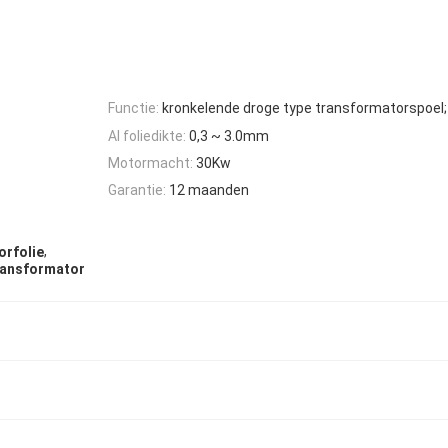
Functie:
kronkelende droge type transformatorspoel;
Al foliedikte:
0,3 ~ 3.0mm
Motormacht:
30Kw
Garantie:
12 maanden
,
orfolie
ransformator