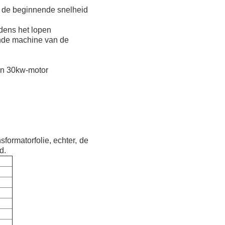
 de beginnende snelheid
jdens het lopen
nde machine van de
én 30kw-motor
formatorfolie, echter, de
d.