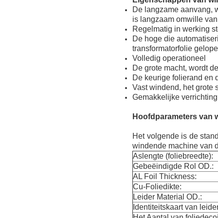
De langzame aanvang, wa
is langzaam omwille van 
Regelmatig in werking st
De hoge die automatise
transformatorfolie gelop
Volledig operationeel
De grote macht, wordt d
De keurige folierand en 
Vast windend, het grote
Gemakkelijke verrichting
Hoofdparameters van w
Het volgende is de stand
windende machine van de
Aslengte (foliebreedte):
Gebeëindigde Rol OD.:
AL Foil Thickness:
Cu-Foliedikte:
Leider Material OD.:
Identiteitskaart van leide
Het Aantal van foliedecoi