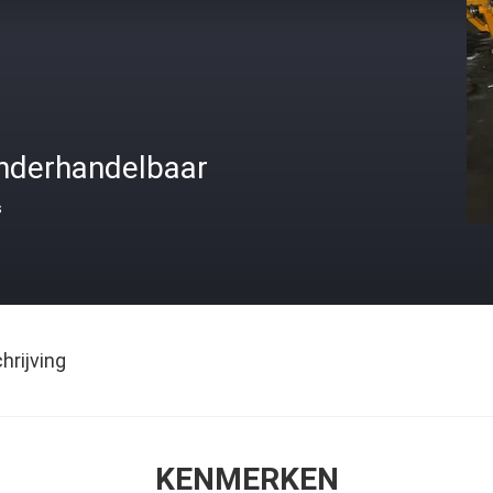
nderhandelbaar
s
rijving
KENMERKEN