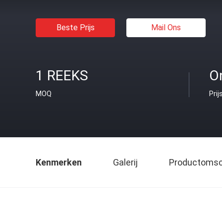
Beste Prijs
Mail Ons
1 REEKS
O
MOQ
Prij
Kenmerken
Galerij
Productomsch