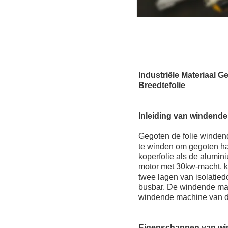
Industriële Materiaal
Breedtefolie
Inleiding van windende
Gegoten de folie windend
te winden om gegoten ha
koperfolie als de alumin
motor met 30kw-macht, ka
twee lagen van isolatie
busbar. De windende mac
windende machine van de
Eigenschappen van wi