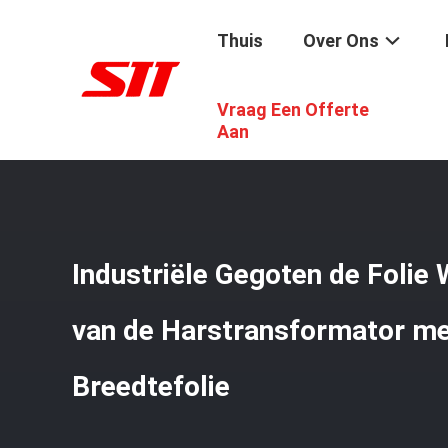
Thuis
Over Ons
Vraag Een Offerte
Thuis
/
Producten
/
De Windende Machine Van De Transf
Aan
Industriële Gegoten de Folie
van de Harstransformator 
Breedtefolie