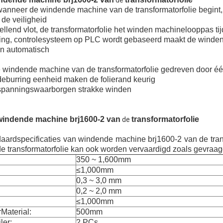
de
nneer de windende machine van de transformatorfolie begint,
de veiligheid
ellend vlot, de transformatorfolie het winden machinelooppas ti
ring, controlesysteem op PLC wordt gebaseerd maakt de winde
en automatisch
e windende machine van de transformatorfolie gedreven door é
deburring eenheid maken de folierand keurig
 spanningswaarborgen strakke winden
indende machine brj1600-2 van
transformatorfolie
de
aardspecificaties van windende machine brj1600-2 van de trans
 transformatorfolie kan ook worden vervaardigd zoals gevraag
350 ~ 1,600mm
≤1,000mm
0,3 ~ 3,0 mm
0,2 ~ 2,0 mm
≤1,000mm
rMaterial:
500mm
ler:
2 PCs