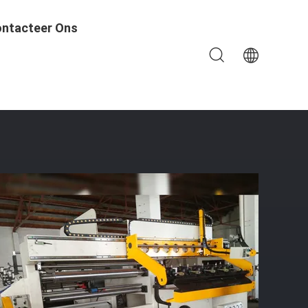
ntacteer Ons
De Harstransformator Met 1600mm Breedtefolie