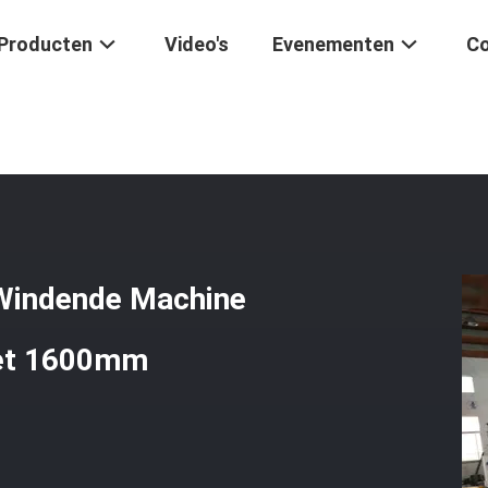
Producten
Video's
Evenementen
Co
ormatorfolie
/
Industriële Gegoten De Folie Windende Machine Van 
 Windende Machine
met 1600mm