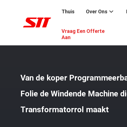
Thuis
Over Ons
Vraag Een Offerte
Thuis
/
Producten
/
De Windende Machine Van De Koperf
Aan
Van de koper Programmeerb
Folie de Windende Machine d
Transformatorrol maakt