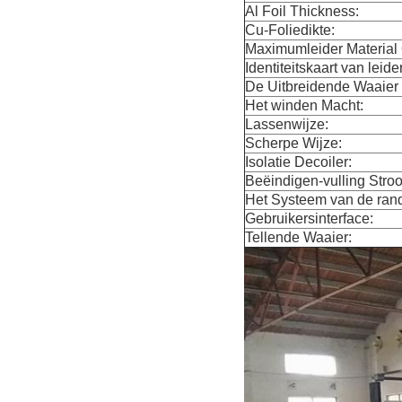
Al Foil Thickness:
Cu-Foliedikte:
Maximumleider Material
Identiteitskaart van leide
De Uitbreidende Waaier v
Het winden Macht:
Lassenwijze:
Scherpe Wijze:
Isolatie Decoiler:
Beëindigen-vulling Stro
Het Systeem van de ran
Gebruikersinterface:
Tellende Waaier: