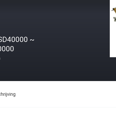
SD40000 ~
0000
s
rijving