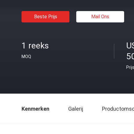
Beste Prijs
Mail Ons
1 reeks
U
5
MOQ
Prij
Kenmerken
Galerij
Productomsch