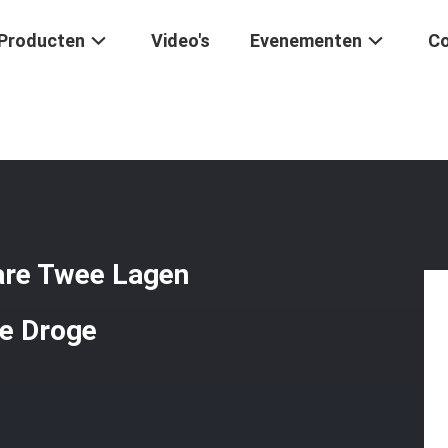
Producten
Video's
Evenementen
Co
olie
/
Van De Koper Programmeerbare Twee Lagen Folie De Windende 
are Twee Lagen
ie Droge