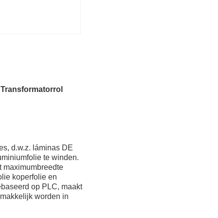
Transformatorrol
es, d.w.z. láminas DE
miniumfolie te winden.
met maximumbreedte
ie koperfolie en
ebaseerd op PLC, maakt
emakkelijk worden in