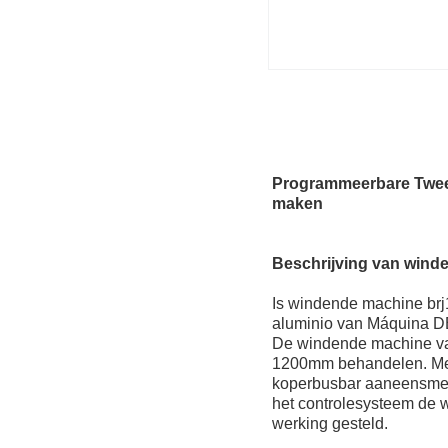
Programmeerbare Twee 
maken
Beschrijving van wind
Is windende machine brj
aluminio van Máquina DE
De windende machine van
1200mm behandelen. Met 
koperbusbar aaneensmed
het controlesysteem de 
werking gesteld.