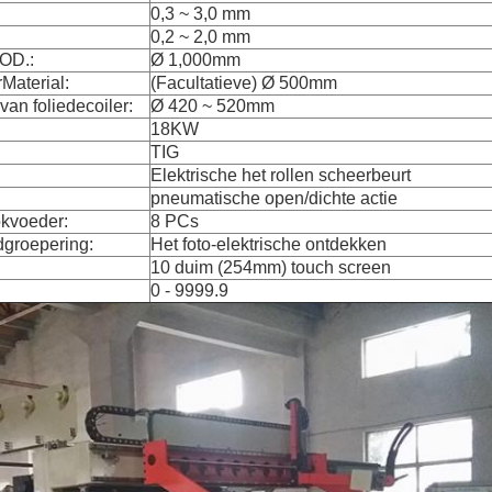
0,3 ~ 3,0 mm
0,2 ~ 2,0 mm
 OD.:
Ø 1,000mm
rMaterial:
(Facultatieve) Ø 500mm
an foliedecoiler:
Ø 420 ~ 520mm
18KW
TIG
Elektrische het rollen scheerbeurt
pneumatische open/dichte actie
okvoeder:
8 PCs
dgroepering:
Het foto-elektrische ontdekken
10 duim (254mm) touch screen
0 - 9999.9