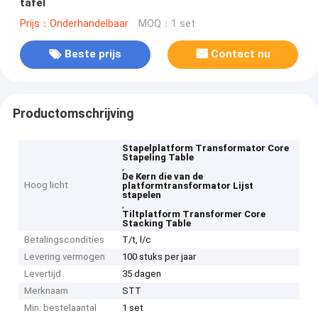
tafel
Prijs：Onderhandelbaar
MOQ：1 set
Beste prijs
Contact nu
Productomschrijving
Stapelplatform Transformator Core
Stapeling Table
,
De Kern die van de
Hoog licht
platformtransformator Lijst
stapelen
,
Tiltplatform Transformer Core
Stacking Table
Betalingscondities
T/t, l/c
Levering vermogen
100 stuks per jaar
Levertijd
35 dagen
Merknaam
STT
Min. bestelaantal
1 set