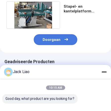
Stapel- en
kantelplatform
transformator kern
stapel tafel
Doorgaan
Geadviseerde Producten
Jack Liao
10:15 AM
Good day, what product are you looking for?
Amorfe
Plaat kern
Lap Kern Stape