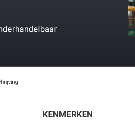
nderhandelbaar
s
rijving
KENMERKEN