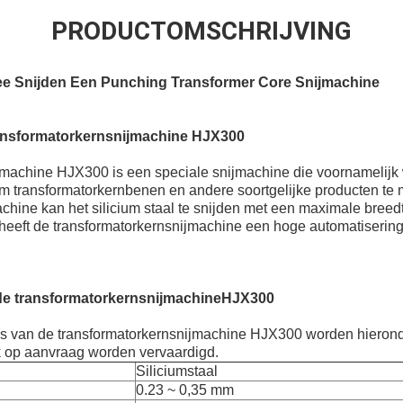
PRODUCTOMSCHRIJVING
wee Snijden Een Punching Transformer Core Snijmachine
ransformatorkernsnijmachine HJ
X
300
jmachine HJX300 is een speciale snijmachine die voornamelijk 
 om transformatorkernbenen en andere soortgelijke producten t
machine kan het silicium staal te snijden met een maximale br
eeft de transformatorkernsnijmachine een hoge automatisering
e transformatorkernsnijmachine
HJX300
es van de transformatorkernsnijmachine HJX300 worden hiero
 op aanvraag worden vervaardigd.
Siliciumstaal
0.23 ~ 0,35 mm