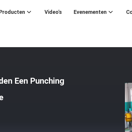
Producten
Video's
Evenementen
Co
orkern
/
Silicon Steel Cutter Twee Snijden Een Punching Transformer
jden Een Punching
e