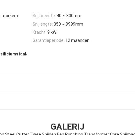
matorkern
Snijbreedte:
40 ~ 300mm
Snijlengte:
350 ~ 9999mm
Kracht:
9 kW
Garantieperiode:
12 maanden
,
siliciumstaal
GALERIJ
con Steel Cutter Twee Snijden Een Punching Transformer Core Snijma