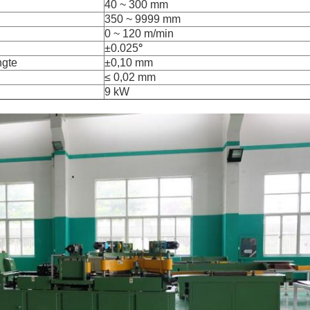
l
40 ~ 300 mm
350 ~ 9999 mm
0 ~ 120 m/min
±0.025
°
ngte
±0,10 mm
≤ 0,02 mm
9 kW