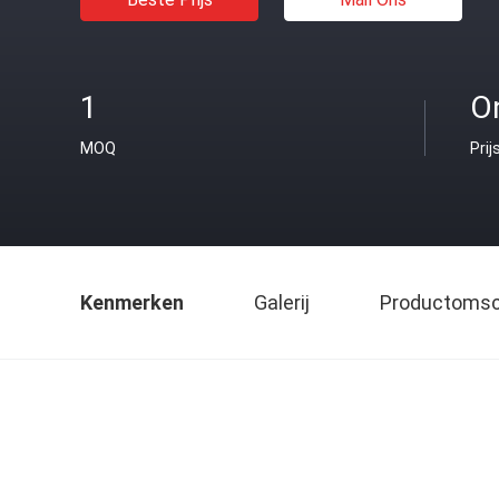
1
O
MOQ
Prij
Kenmerken
Galerij
Productomsch