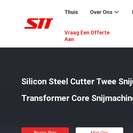
Thuis
Over Ons
Vraag Een Offerte
Thuis
/
Producten
/
De Snijmachine Van De Transformat
Aan
Silicon Steel Cutter Twee Sni
Transformer Core Snijmachin
Beste Prijs
Mail Ons