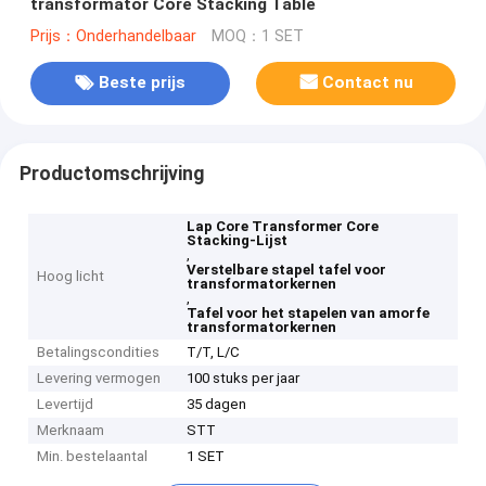
transformator Core Stacking Table
Prijs：Onderhandelbaar
MOQ：1 SET
Beste prijs
Contact nu
Productomschrijving
Lap Core Transformer Core
Stacking-Lijst
,
Verstelbare stapel tafel voor
Hoog licht
transformatorkernen
,
Tafel voor het stapelen van amorfe
transformatorkernen
Betalingscondities
T/T, L/C
Levering vermogen
100 stuks per jaar
Levertijd
35 dagen
Merknaam
STT
Min. bestelaantal
1 SET