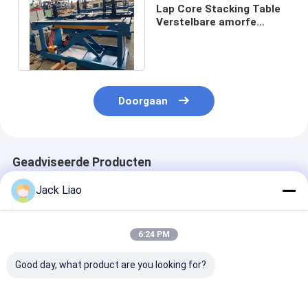
Lap Core Stacking Table
Verstelbare amorfe
transformator Core
Stacking Table
Doorgaan
Geadviseerde Producten
Jack Liao
6:24 PM
Good day, what product are you looking for?
Amorfe
Plaat kern
Lap Kern Stape
transformator kern
assemblage tafel
Transformator