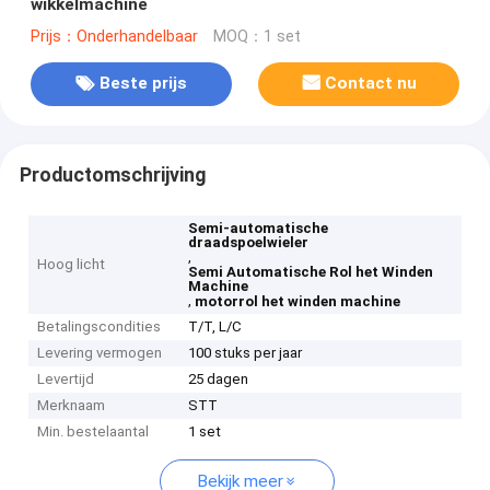
wikkelmachine
Prijs：Onderhandelbaar
MOQ：1 set
Beste prijs
Contact nu
Productomschrijving
Semi-automatische
draadspoelwieler
,
Hoog licht
Semi Automatische Rol het Winden
Machine
,
motorrol het winden machine
Betalingscondities
T/T, L/C
Levering vermogen
100 stuks per jaar
Levertijd
25 dagen
Merknaam
STT
Min. bestelaantal
1 set
Bekijk meer