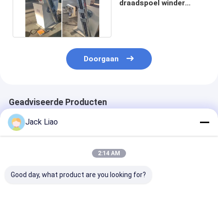
draadspoel winder
motor spoel
wikkelmachine
Doorgaan
Geadviseerde Producten
Jack Liao
2:14 AM
Good day, what product are you looking for?
5.5KW motor
Halfautomatische
Semi-automat
aandrijving semi-
elektrische motor
koperdraadwi
automatische motor
spoel wikkeling