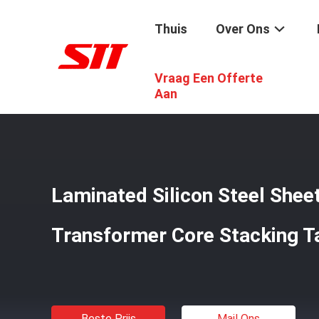
Thuis
Over Ons
Vraag Een Offerte
Thuis
/
Producten
/
Transformatorkern Die Lijst Stapele
Aan
Laminated Silicon Steel Shee
Transformer Core Stacking T
Beste Prijs
Mail Ons