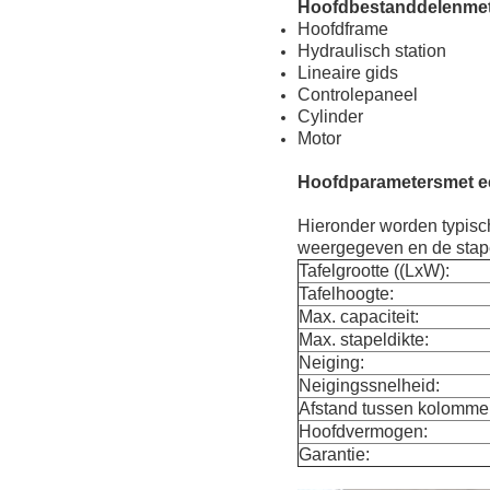
Hoofdbestanddelen
met
Hoofdframe
Hydraulisch station
Lineaire gids
Controlepaneel
Cylinder
Motor
Hoofdparameters
met e
Hieronder worden typisch
weergegeven en de stape
Tafelgrootte ((LxW):
Tafelhoogte:
Max. capaciteit:
Max. stapeldikte:
Neiging:
Neigingssnelheid:
Afstand tussen kolomme
Hoofdvermogen:
Garantie: