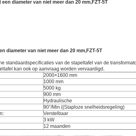
 een diameter van niet meer dan 20 mm,
FZT-5T
en diameter van niet meer dan 20 mm,
FZT-5T
e standaardspecificaties van de stapeltafel van de transforma
ltafel kan ook op aanvraag worden vervaardigd.
2000×1600 mm
1000 mm
5000 kg
900 mm
Hydraulische
90°/Min ((Staploze snelheidsregeling)
n:
Verstelbaar
3 kW
12 maanden