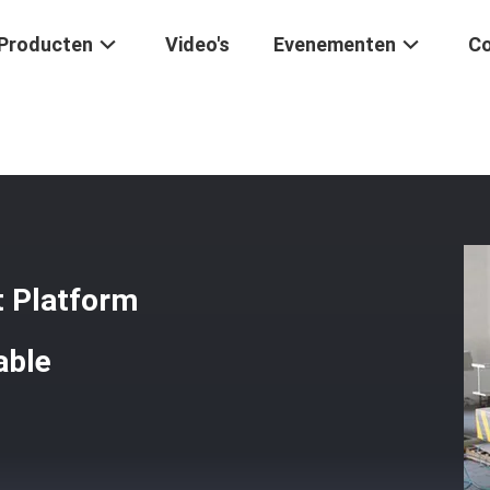
Producten
Video's
Evenementen
Co
n
/
Laminated Silicon Steel Sheet Platform Transformer Core Stackin
t Platform
able