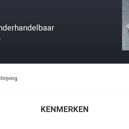
nderhandelbaar
s
rijving
KENMERKEN