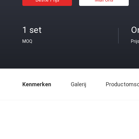
1 set
O
MOQ
Prij
Kenmerken
Galerij
Productomsch