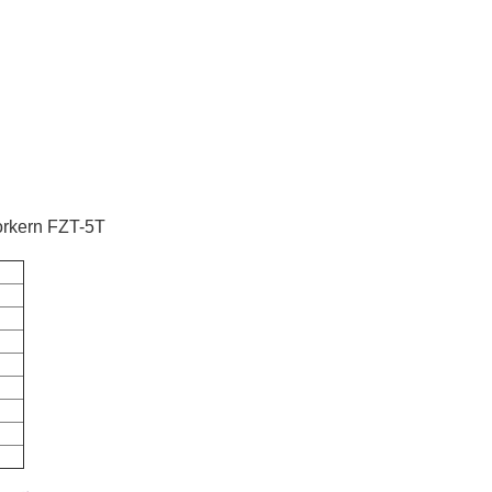
torkern FZT-5T