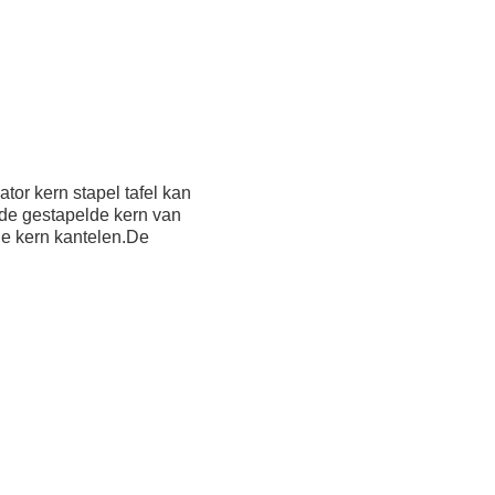
tor kern stapel tafel kan
 de gestapelde kern van
de kern kantelen.De