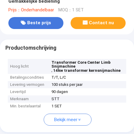
Gemakkelijke bediening
Prijs：Onderhandelbaar
MOQ：1 SET
Beste prijs
Contact nu
Productomschrijving
Transformer Core Center Limb
Hoog licht
Snijmachine
,
14kw transformer kernsnijmachine
Betalingscondities
T/T, L/C
Levering vermogen
100 stuks per jaar
Levertijd
90 dagen
Merknaam
STT
Min. bestelaantal
1 SET
Bekijk meer