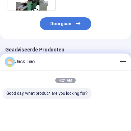
Doorgaan
Geadviseerde Producten
Jack Liao
4:21 AM
Good day, what product are you looking for?
Transformatorkernsnijmachine
Transformator Kern
Siliciumstaal 
met een breedte van
Punching Shearing
lengte gesneden
300 mm, stapsgewijs
Notching Machine
stap-lap
snijden en
Kernsnijmachine
transformator
geïntegreerd ponsen
snijmachine
Beste prijs
Beste prijs
Beste pri
voor siliciumstaal