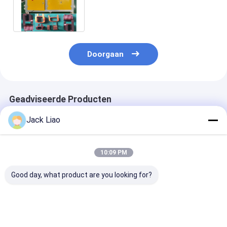
draadspoelwikkelmachine Hoge
automatisering
Doorgaan
Geadviseerde Producten
Jack Liao
10:09 PM
Good day, what product are you looking for?
Zware 1000 mm
800 mm
Automatische
automatische
Wikkelbreedte
spoelwikkelma
spoelwikkelmachine
Automatische spoel
met 400 mm
met precieze
wikkelmachine voor
wikkelbreedte,