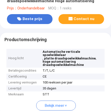
draadspoelwikkelmachine Hoge automatisering
Prijs：Onderhandelbaar
MOQ：1 reeks
Beste prijs
Contact nu
Productomschrijving
Automatische verticale
spoelwikkelaar
Hoog licht
,
,
platte draadspoelwikkelmachine
hoge automatisering
draadspoelwikkelmachine
Betalingscondities
T/T, L/C
Certificering
CE
Levering vermogen
100 reeksen per jaar
Levertijd
35 dagen
Merknaam
STT
Bekijk meer