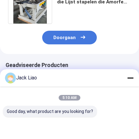
die Lijst stapelen die Amorfe
Transformator Lap Core maken
Doorgaan
Geadviseerde Producten
Jack Liao
5:10 AM
Good day, what product are you looking for?
Amorfe
Plaat kern
Lap Kern Stape
transformator kern
assemblage tafel
Transformator
assemblage tafel
Transformer kern
Montage Tafel