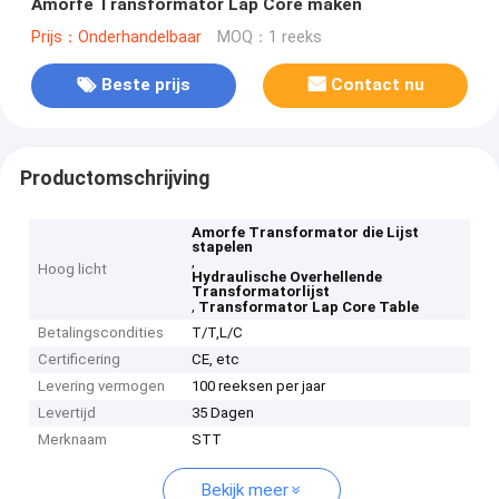
Amorfe Transformator Lap Core maken
Prijs：Onderhandelbaar
MOQ：1 reeks
Beste prijs
Contact nu
Productomschrijving
Amorfe Transformator die Lijst
stapelen
,
Hoog licht
Hydraulische Overhellende
Transformatorlijst
,
Transformator Lap Core Table
Betalingscondities
T/T,L/C
Certificering
CE, etc
Levering vermogen
100 reeksen per jaar
Levertijd
35 Dagen
Merknaam
STT
Bekijk meer