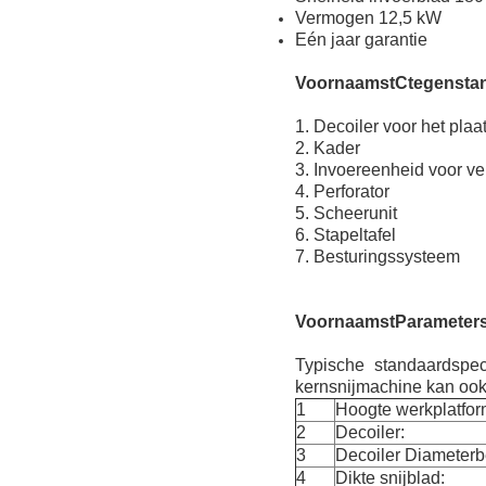
Vermogen 12,5 kW
Eén jaar garantie
Voornaamst
C
tegensta
1. Decoiler voor het plaa
2. Kader
3. Invoereenheid voor ve
4. Perforator
5. Scheerunit
6. Stapeltafel
7. Besturingssysteem
Voornaamst
P
arameter
Typische standaardspec
kernsnijmachine kan ook
1
Hoogte werkplatfor
2
Decoiler:
3
Decoiler Diameterb
4
Dikte snijblad: