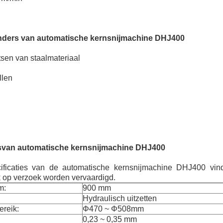
nders
van automatische kernsnijmachine DHJ400
tsen van staalmateriaal
llen
s
van automatische kernsnijmachine DHJ400
ificaties van de automatische kernsnijmachine DHJ400 vin
 op verzoek worden vervaardigd.
m:
900 mm
Hydraulisch uitzetten
ereik:
Φ470 ~ Φ508mm
0,23 ~ 0,35 mm