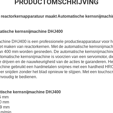
PRODUCTOMSCHRIJVING
ie reactorkernapparatuur maakt Automatische kernsnijmach
atische kernsnijmachine DHJ400
chine DHJ400 is een professionele productieapparatuur voor h
 het maken van reactorkernen. Met de automatische kernsnijmach
an 400 mm worden gesneden. De automatische kernsnijmachine
utomatische kernsnijmachine is voorzien van een servomotor, di
te drijven en de nauwkeurigheid van de acties te garanderen. He
chine gebruikt een hardmetalen snijmes met een hardheid HRC
keer snijden zonder het blad opnieuw te slijpen. Met een touchs
nvoudig te bedienen.
tische kernsnijmachine DHJ400
35 mm
00 mm
99 mm
 m/min