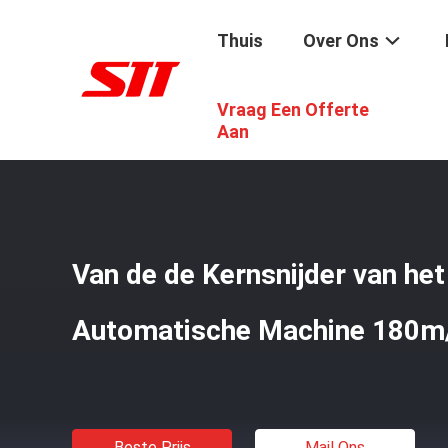
Thuis
Over Ons
Vraag Een Offerte
Thuis
/
Producten
/
Automatische Kernsnijmachine
/
Va
Aan
Van de de Kernsnijder van het
Automatische Machine 180m
Beste Prijs
Mail Ons