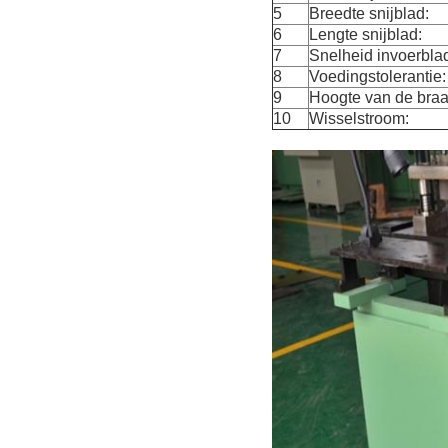
5
Breedte snijblad:
6
Lengte snijblad:
7
Snelheid invoerbla
8
Voedingstolerantie:
9
Hoogte van de braa
10
Wisselstroom: