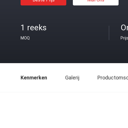
1 reeks
O
MOQ
Prij
Kenmerken
Galerij
Productomsch