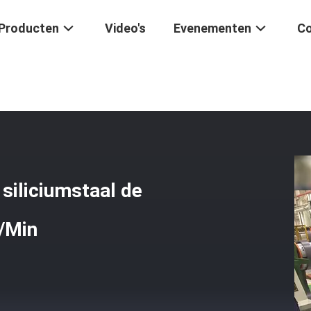
Producten
Video's
Evenementen
Co
n De De Kernsnijder Van Het Siliciumstaal De Automatische Machine
 siliciumstaal de
/Min