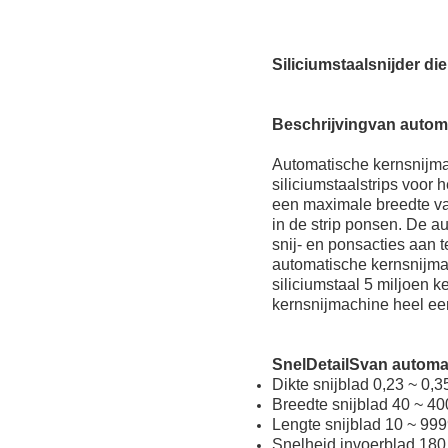
Siliciumstaalsnijder d
Beschrijving
van autom
Automatische kernsnijma
siliciumstaalstrips voor
een maximale breedte v
in de strip ponsen. De a
snij- en ponsacties aan 
automatische kernsnijma
siliciumstaal 5 miljoen 
kernsnijmachine heel ee
Snel
D
etail
S
van automa
Dikte snijblad 0,23 ~ 0,
Breedte snijblad 40 ~ 4
Lengte snijblad 10 ~ 99
Snelheid invoerblad 180