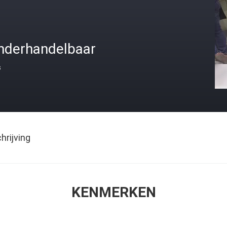
nderhandelbaar
s
rijving
KENMERKEN