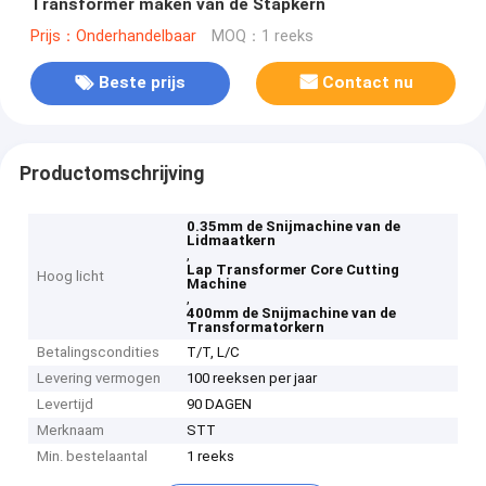
Transformer maken van de Stapkern
Prijs：Onderhandelbaar
MOQ：1 reeks
Beste prijs
Contact nu
Productomschrijving
0.35mm de Snijmachine van de
Lidmaatkern
,
Lap Transformer Core Cutting
Hoog licht
Machine
,
400mm de Snijmachine van de
Transformatorkern
Betalingscondities
T/T, L/C
Levering vermogen
100 reeksen per jaar
Levertijd
90 DAGEN
Merknaam
STT
Min. bestelaantal
1 reeks