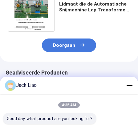
Lidmaat die de Automatische
Snijmachine Lap Transformer
maken van de Stapkern
Doorgaan
Geadviseerde Producten
Jack Liao
4:35 AM
Good day, what product are you looking for?
Transformatorkernsnijmachine
Transformator Kern
Siliciumstaal 
met een breedte van
Punching Shearing
lengte gesneden